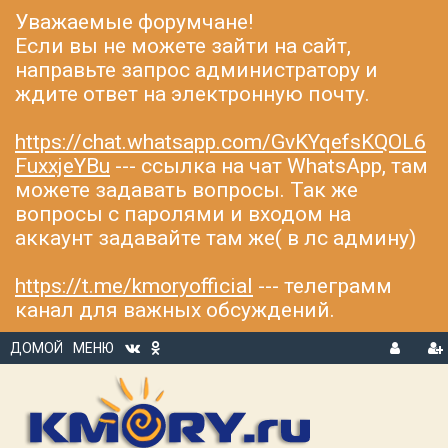
Уважаемые форумчане!
Если вы не можете зайти на сайт,
направьте запрос администратору и
ждите ответ на электронную почту.
https://chat.whatsapp.com/GvKYqefsKQOL6
FuxxjeYBu
--- ссылка на чат WhatsApp, там
можете задавать вопросы. Так же
вопросы с паролями и входом на
аккаунт задавайте там же( в лс админу)
https://t.me/kmoryofficial
--- телеграмм
канал для важных обсуждений.
ДОМОЙ
МЕНЮ
В
Р
Х
ЕГ
О
И
Д
С
Т