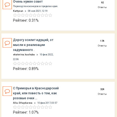
Очень нужен совет
92
Переезд пенсионеров в пределах края.
Ответы
Kattysun
08 ноя 2021, 12:19
Рейтинг: 0.31%
Дорогу осилит идущий, от
174
мысли к реализации
Ответы
задуманного .
ekaterina.kashuba
10 фев 2022,
22:06
Рейтинг: 0.89%
C Приморья в Краснодарский
324
край, или повесть о том, как
Ответы
розовые очки …
Alla.SHaydurova
10 фев 2017, 03:57
Рейтинг: 1.07%