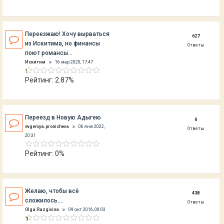
Переезжаю! Хочу вырваться
627
из Искитима, но финансы
Ответы
поют романсы...
Искитим
16 мар 2020, 17:47
Рейтинг: 2.87%
Переезд в Новую Адыгею
6
evgeniya.pronicheva
06 янв 2022,
Ответы
20:31
Рейтинг: 0%
Желаю, чтобы всё
438
сложилось....
Ответы
Olga.Razgivina
09 окт 2016, 00:03