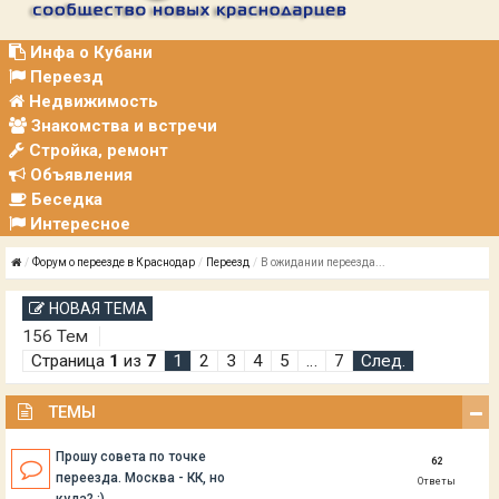
Р
А
Ц
Инфа о Кубани
И
Переезд
Я
Недвижимость
Знакомства и встречи
Стройка, ремонт
Объявления
Беседка
Интересное
Форум о переезде в Краснодар
Переезд
В ожидании переезда...
НОВАЯ ТЕМА
156 Тем
Страница
1
из
7
1
2
3
4
5
…
7
След.
ТЕМЫ
Прошу совета по точке
62
переезда. Москва - КК, но
Ответы