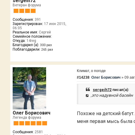
sergeih72
Ветеран форума
Сообщения:
391
Зарегистрирован:
17 июн 2015,
06:05
Реальное имя:
Сергей
Семейное положение:
Откуда:
14reg
Благодарил (а):
300 раз
Поблагодарили:
265 раз
Климат, о погоде
#14238
Олег Борисович
»
09 авг
sergeih72
писал(а):
,это надувной басейн
Олег Борисович
Похоже на детский батут.
Легенда форума
меня первая мысь была о
Сообщения:
2581