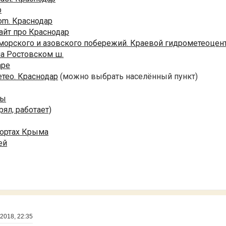
р
om. Краснодар
айт про Краснодар
морского и азовского побережий. Краевой гидрометеоцен
на Ростовском ш.
аре
тео. Краснодар
(можно выбрать населённый пункт)
ры
рял, работает)
рортах Крыма
ей
 2018, 22:35