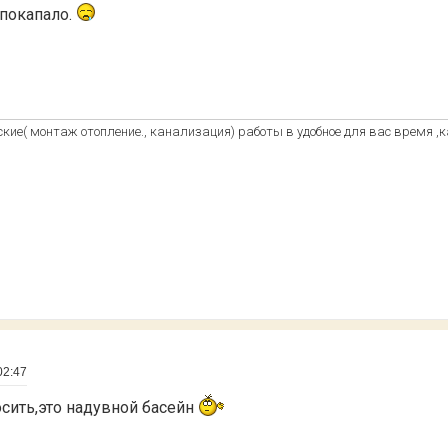
 покапало.
кие( монтаж отопление., канализация) работы в удобное для вас время ,
02:47
осить,это надувной басейн