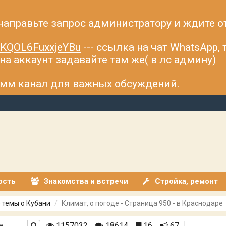
 направьте запрос администратору и ждите о
fsKQOL6FuxxjeYBu
--- ссылка на чат WhatsApp,
а аккаунт задавайте там же( в лс админу)
рамм канал для важных обсуждений.
ость
Знакомства и встречи
Стройка, ремонт
 темы о Кубани
Климат, о погоде - Страница 950 - в Краснодаре
1157032
18614
16
67