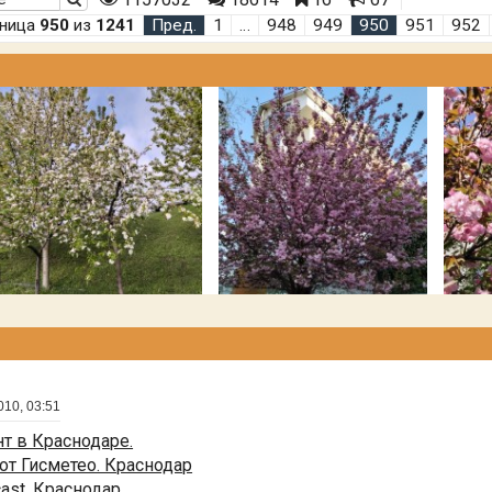
аница
950
из
1241
Пред.
1
…
948
949
950
951
952
010, 03:51
т в Краснодаре.
от Гисметео. Краснодар
cast. Краснодар