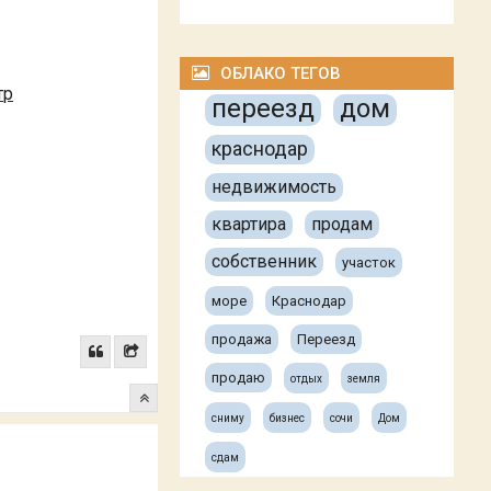
ОБЛАКО ТЕГОВ
тр
переезд
дом
краснодар
недвижимость
квартира
продам
собственник
участок
море
Краснодар
продажа
Переезд
продаю
отдых
земля
сниму
бизнес
сочи
Дом
сдам