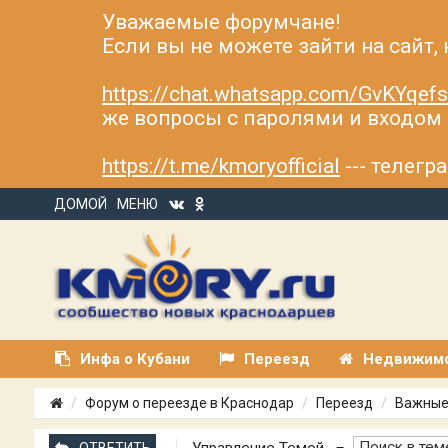
Уважаемые форумчане!
Если вы не можете зайти на сайт,
https://chat.whatsapp.com/GvKYqe
же вопросы с паролями и входом н
https://t.me/kmoryofficial
--- телег
ДОМОЙ
МЕНЮ
Инфа о Кубани
Переезд
Недвижим
Форум о переезде в Краснодар
Переезд
Важные