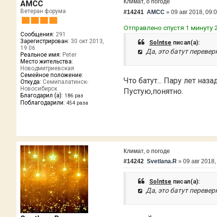
Климат, о погоде
AMCC
Ветеран форума
#14241
AMCC
»
09 авг 2018, 09:
Отправлено спустя 1 минуту 2
Сообщения:
291
Зарегистрирован:
30 окт 2013,
Solntse
писал(а):
19:06
Да, это батут перевер
Реальное имя:
Peter
Место жительства:
Новодмитриевская
Семейное положение:
Что батут... Пару лет на
Откуда:
Семипалатинск-
Новосибирск
Пустую,понятно.
Благодарил (а):
186 раз
Поблагодарили:
454 раза
Климат, о погоде
#14242
Svetlana.R
»
09 авг 2018,
Solntse
писал(а):
Да, это батут перевер