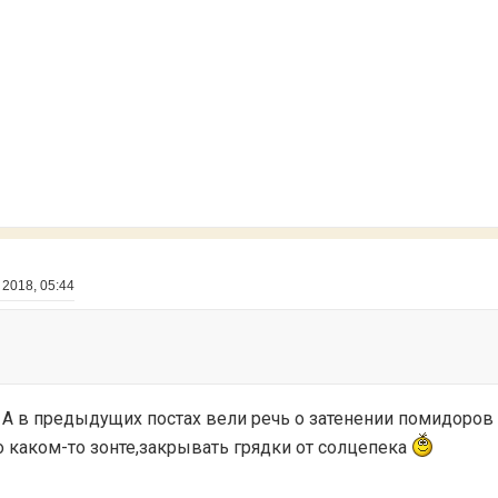
 2018, 05:44
 А в предыдущих постах вели речь о затенении помидоров о
 каком-то зонте,закрывать грядки от солцепека