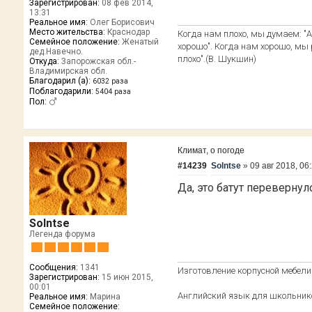
Зарегистрирован:
08 фев 2014,
13:31
Реальное имя:
Олег Борисович
Место жительства:
Краснодар
Когда нам плохо, мы думаем: "А 
Семейное положение:
Женатый
хорошо". Когда нам хорошо, мы р
дед.Навечно.
плохо".(В. Шукшин)
Откуда:
Запорожская обл.-
Владимирская обл.
Благодарил (а):
6032 раза
Поблагодарили:
5404 раза
Пол:
Климат, о погоде
#14239
Solntse
»
09 авг 2018, 06
Да, это батут перевернул
Solntse
Легенда форума
Сообщения:
1341
Изготовление корпусной мебели 
Зарегистрирован:
15 июн 2015,
00:01
Английский язык для школьнико
Реальное имя:
Марина
Семейное положение: