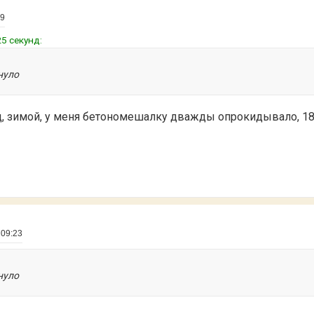
09
5 секунд:
нуло
зад, зимой, у меня бетономешалку дважды опрокидывало, 180
 09:23
нуло