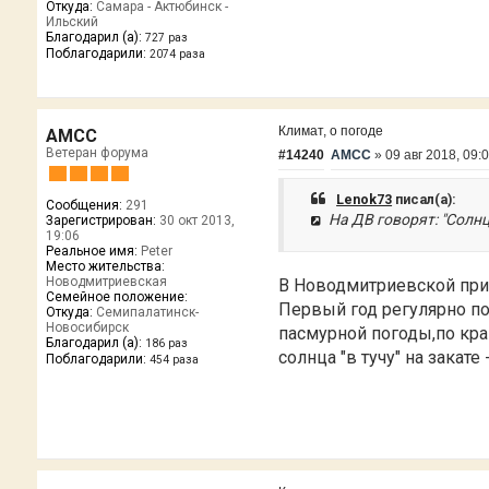
Откуда:
Самара - Актюбинск -
Ильский
Благодарил (а):
727 раз
Поблагодарили:
2074 раза
Климат, о погоде
AMCC
Ветеран форума
#14240
AMCC
»
09 авг 2018, 09:
Lenok73
писал(а):
Сообщения:
291
На ДВ говорят: "Солнце
Зарегистрирован:
30 окт 2013,
19:06
Реальное имя:
Peter
Место жительства:
Новодмитриевская
В Новодмитриевской прим
Семейное положение:
Первый год регулярно по
Откуда:
Семипалатинск-
Новосибирск
пасмурной погоды,по край
Благодарил (а):
186 раз
солнца "в тучу" на закат
Поблагодарили:
454 раза