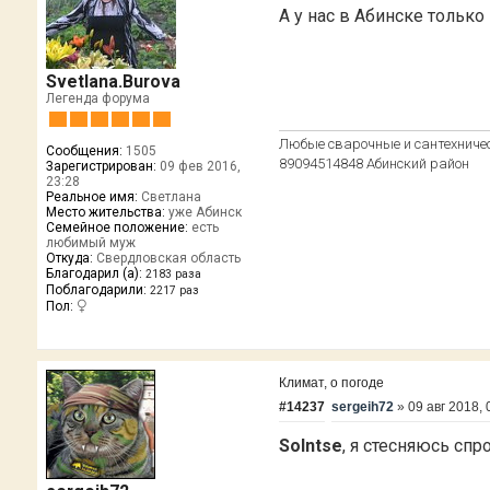
А у нас в Абинске только
Svetlana.Burova
Легенда форума
Любые сварочные и сантехничес
Сообщения:
1505
89094514848 Абинский район
Зарегистрирован:
09 фев 2016,
23:28
Реальное имя:
Светлана
Место жительства:
уже Абинск
Семейное положение:
есть
любимый муж
Откуда:
Свердловская область
Благодарил (а):
2183 раза
Поблагодарили:
2217 раз
Пол:
Климат, о погоде
#14237
sergeih72
»
09 авг 2018, 
Solntse
, я стесняюсь спр