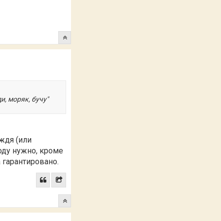
и, моряк, бучу"
ждя (или
оду нужно, кроме
а гарантировано.