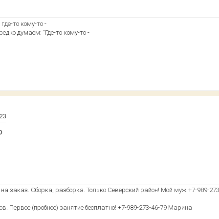
где-то кому-то -
едко думаем: "Где-то кому-то -
:23
о
на заказ. Сборка, разборка. Только Северский район! Мой муж +7-989-273
в. Первое (пробное) занятие бесплатно! +7-989-273-46-79 Марина