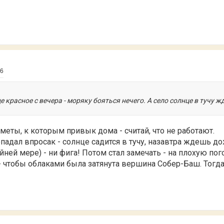
06
 красное с вечера - моряку бояться нечего. А село солнце в тучу жд
еты, к которым привык дома - считай, что не работают.
падал впросак - солнце садится в тучу, назавтра ждешь до
ней мере) - ни фига! Потом стал замечать - на плохую пог
е - чтобы облаками была затянута вершина Собер-Баш. Тогд