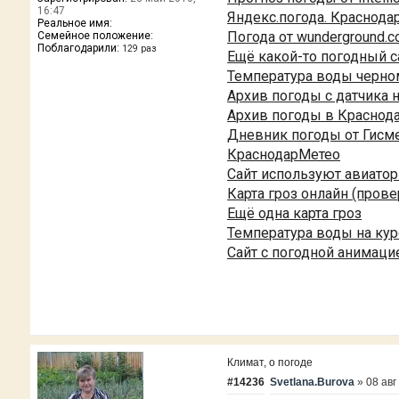
16:47
Яндекс.погода. Краснода
Реальное имя:
Погода от wunderground.c
Семейное положение:
Поблагодарили:
129 раз
Ещё какой-то погодный с
Температура воды черно
Архив погоды с датчика 
Архив погоды в Краснод
Дневник погоды от Гисме
КраснодарМетео
Сайт используют авиато
Карта гроз онлайн (прове
Ещё одна карта гроз
Температура воды на ку
Сайт с погодной анимаци
Климат, о погоде
#14236
Svetlana.Burova
»
08 авг