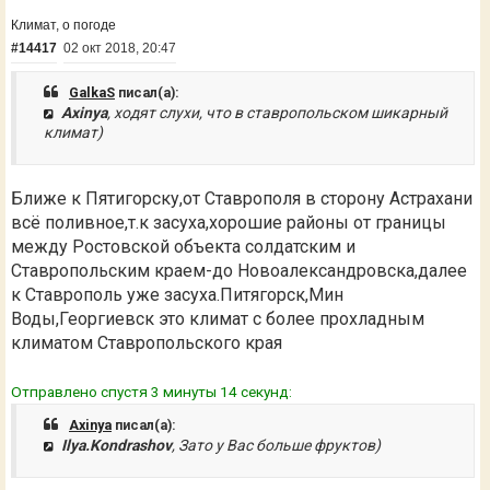
Климат, о погоде
#14417
02 окт 2018, 20:47
GalkaS
писал(а):
Axinya
, ходят слухи, что в ставропольском шикарный
климат)
Ближе к Пятигорску,от Ставрополя в сторону Астрахани
всё поливное,т.к засуха,хорошие районы от границы
между Ростовской объекта солдатским и
Ставропольским краем-до Новоалександровска,далее
к Ставрополь уже засуха.Питягорск,Мин
Воды,Георгиевск это климат с более прохладным
климатом Ставропольского края
Отправлено спустя 3 минуты 14 секунд:
Axinya
писал(а):
Ilya.Kondrashov
, Зато у Вас больше фруктов)