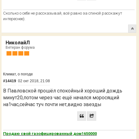
Сколько о себе не рассказывай, всё равно за спиной расскажут
интереснее).
НиколайЛ
Ветеран форума
Климат, о погоде
#14419
02 окт 2018, 21:08
В Павловской прошёл спокойный хороший дождь
минут20,потом через час ещё начался моросящий
на1час,сейчас туч почти нет,видно звезды
Продаю свой газофицированный дом1650000