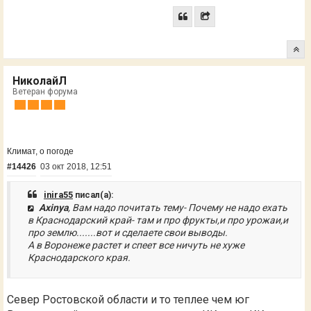
НиколайЛ
Ветеран форума
Климат, о погоде
#14426
03 окт 2018, 12:51
inira55
писал(а):
Axinya
, Вам надо почитать тему- Почему не надо ехать
в Краснодарский край- там и про фрукты,и про урожаи,и
про землю.......вот и сделаете свои выводы.
А в Воронеже растет и спеет все ничуть не хуже
Краснодарского края.
Север Ростовской области и то теплее чем юг