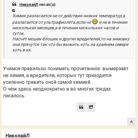
НиколайЛ
писал(а):
Химия разлагается не от действия низких температур,а
разлагается от ультрафиолета,если чё
и не в течении
нескольких месяцев,а в течении нескольких часов и
суток.
Насчёт мошек-блошек и других вредителей,то на зимовку
они прячутся так что бы выжить хоть на крайнем севере
хоть в кк.
Учимся правильно понимать прочитанное: вымерзает
не химия, а вредители, которых тут приходится
усиленно травить оной самой химией.
О чём здесь неоднократно и во многих тредах
писалось.
НиколайЛ