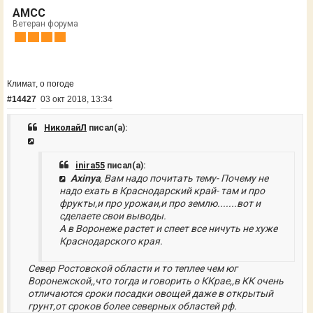
AMCC
Ветеран форума
Климат, о погоде
#14427
03 окт 2018, 13:34
НиколайЛ
писал(а):
inira55
писал(а):
Axinya
, Вам надо почитать тему- Почему не
надо ехать в Краснодарский край- там и про
фрукты,и про урожаи,и про землю.......вот и
сделаете свои выводы.
А в Воронеже растет и спеет все ничуть не хуже
Краснодарского края.
Север Ростовской области и то теплее чем юг
Воронежской,,что тогда и говорить о ККрае,,в КК очень
отличаются сроки посадки овощей даже в открытый
грунт,от сроков более северных областей рф.