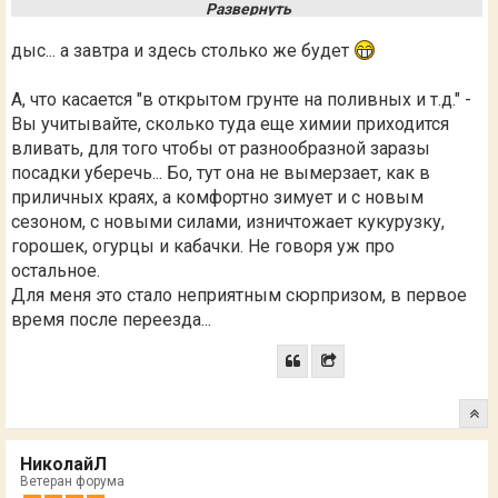
В открытом грунте на поливных получают 2урожая
кукурузки бондюэль для консервации,3урожая
дыс... а завтра и здесь столько же будет
горошка,2урожая огурцов,кабачков,а посмотрите какая
температура сейчас в Воронеже.... у нас сегодня +26
А, что касается "в открытом грунте на поливных и т.д." -
Отправлено спустя 8 минут 1 секунду:
Вы учитывайте, сколько туда еще химии приходится
IMG_20181003_125500_268.jpgIMG_20181003_125521_10
вливать, для того чтобы от разнообразной заразы
8.jpg
посадки уберечь... Бо, тут она не вымерзает, как в
приличных краях, а комфортно зимует и с новым
сезоном, с новыми силами, изничтожает кукурузку,
горошек, огурцы и кабачки. Не говоря уж про
остальное.
Для меня это стало неприятным сюрпризом, в первое
время после переезда...
НиколайЛ
Ветеран форума