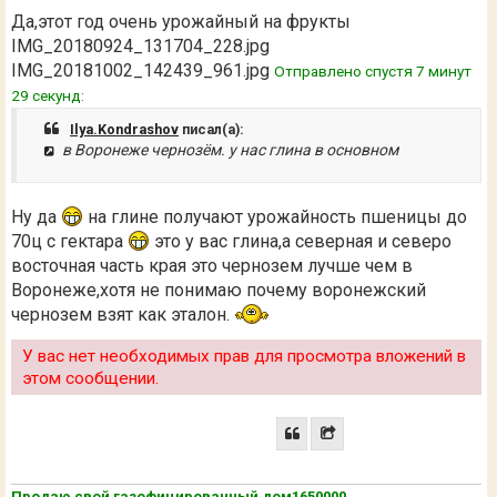
Да,этот год очень урожайный на фрукты
IMG_20180924_131704_228.jpg
IMG_20181002_142439_961.jpg
Отправлено спустя 7 минут
29 секунд:
Ilya.Kondrashov
писал(а):
в Воронеже чернозём. у нас глина в основном
Ну да
на глине получают урожайность пшеницы до
70ц с гектара
это у вас глина,а северная и северо
восточная часть края это чернозем лучше чем в
Воронеже,хотя не понимаю почему воронежский
чернозем взят как эталон.
У вас нет необходимых прав для просмотра вложений в
этом сообщении.
Продаю свой газофицированный дом1650000