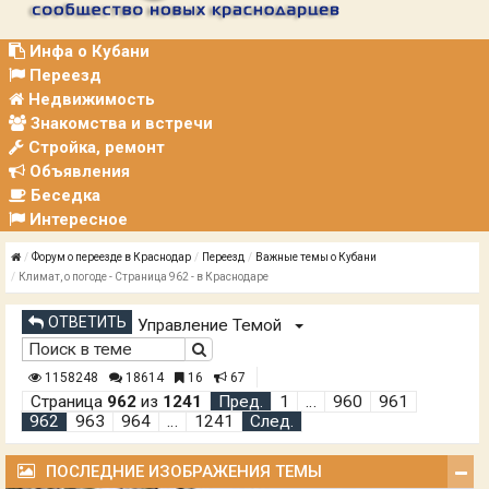
Р
А
Ц
Инфа о Кубани
И
Переезд
Я
Недвижимость
Знакомства и встречи
Стройка, ремонт
Объявления
Беседка
Интересное
Форум о переезде в Краснодар
Переезд
Важные темы о Кубани
Климат, о погоде - Страница 962 - в Краснодаре
ОТВЕТИТЬ
Управление Темой
1158248
18614
16
67
Страница
962
из
1241
Пред.
1
…
960
961
962
963
964
…
1241
След.
ПОСЛЕДНИЕ ИЗОБРАЖЕНИЯ ТЕМЫ