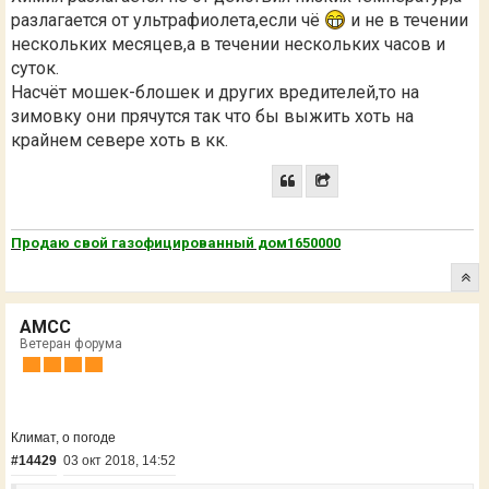
IMG_20181003_125500_268.jpgIMG_20181003_12
разлагается от ультрафиолета,если чё
и не в течении
5521_108.jpg
дыс... а завтра и здесь столько же будет
нескольких месяцев,а в течении нескольких часов и
суток.
А, что касается "в открытом грунте на поливных и т.д." -
Насчёт мошек-блошек и других вредителей,то на
Вы учитывайте, сколько туда еще химии приходится
вливать, для того чтобы от разнообразной заразы
зимовку они прячутся так что бы выжить хоть на
посадки уберечь... Бо, тут она не вымерзает, как в
крайнем севере хоть в кк.
приличных краях, а комфортно зимует и с новым
сезоном, с новыми силами, изничтожает кукурузку,
горошек, огурцы и кабачки. Не говоря уж про остальное.
Для меня это стало неприятным сюрпризом, в первое
время после переезда...
Продаю свой газофицированный дом1650000
AMCC
Ветеран форума
Климат, о погоде
#14429
03 окт 2018, 14:52