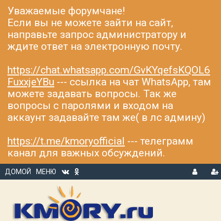
Уважаемые форумчане!
Если вы не можете зайти на сайт,
направьте запрос администратору и
ждите ответ на электронную почту.
https://chat.whatsapp.com/GvKYqefsKQOL6
FuxxjeYBu
--- ссылка на чат WhatsApp, там
можете задавать вопросы. Так же
вопросы с паролями и входом на
аккаунт задавайте там же( в лс админу)
https://t.me/kmoryofficial
--- телеграмм
канал для важных обсуждений.
ДОМОЙ
МЕНЮ
В
Р
Х
ЕГ
О
И
Д
С
Т