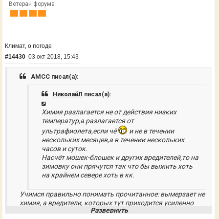
Ветеран форума
Климат, о погоде
#14430
03 окт 2018, 15:43
AMCC писал(а):
НиколайЛ
писал(а):
Химия разлагается не от действия низких
температур,а разлагается от
ультрафиолета,если чё
и не в течении
нескольких месяцев,а в течении нескольких
часов и суток.
Насчёт мошек-блошек и других вредителей,то на
зимовку они прячутся так что бы выжить хоть
на крайнем севере хоть в кк.
Учимся правильно понимать прочитанное: вымерзает не
химия, а вредители, которых тут приходится усиленно
травить оной самой химией.