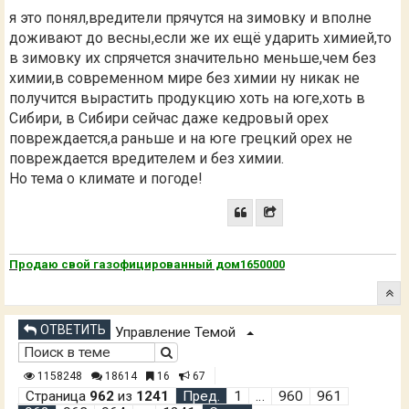
О чём здесь неоднократно и во многих тредах писалось.
я это понял,вредители прячутся на зимовку и вполне
доживают до весны,если же их ещё ударить химией,то
в зимовку их спрячется значительно меньше,чем без
химии,в современном мире без химии ну никак не
получится вырастить продукцию хоть на юге,хоть в
Сибири, в Сибири сейчас даже кедровый орех
повреждается,а раньше и на юге грецкий орех не
повреждается вредителем и без химии.
Но тема о климате и погоде!
Продаю свой газофицированный дом1650000
ОТВЕТИТЬ
Управление Темой
1158248
18614
16
67
Страница
962
из
1241
Пред.
1
…
960
961