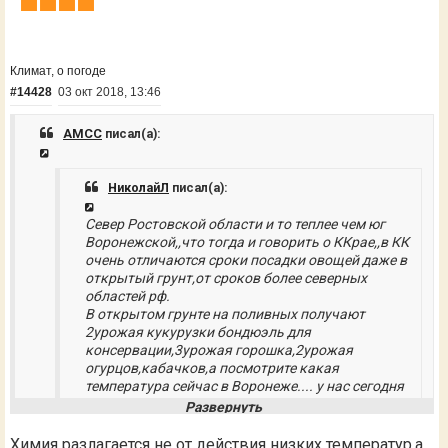
Климат, о погоде
#14428
03 окт 2018, 13:46
AMCC
писал(а):
НиколайЛ
писал(а):
Север Ростовской области и то теплее чем юг
Воронежской,,что тогда и говорить о ККрае,,в КК
очень отличаются сроки посадки овощей даже в
открытый грунт,от сроков более северных
областей рф.
В открытом грунте на поливных получают
2урожая кукурузки бондюэль для
консервации,3урожая горошка,2урожая
огурцов,кабачков,а посмотрите какая
температура сейчас в Воронеже.... у нас сегодня
+26
Отправлено спустя 8 минут 1 секунду:
Химия разлагается не от действия низких температур,а