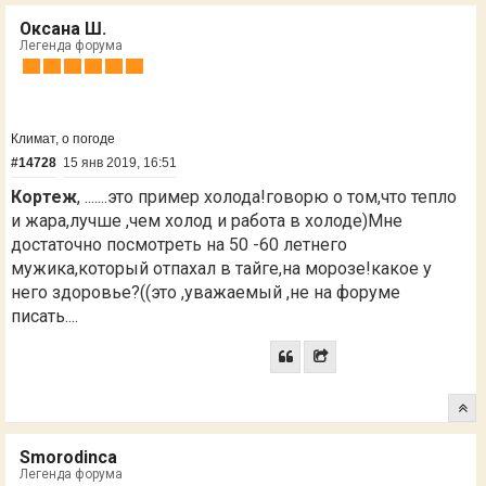
Оксана Ш.
Легенда форума
Климат, о погоде
#14728
15 янв 2019, 16:51
Кортеж
, .......это пример холода!говорю о том,что тепло
и жара,лучше ,чем холод и работа в холоде)Мне
достаточно посмотреть на 50 -60 летнего
мужика,который отпахал в тайге,на морозе!какое у
него здоровье?((это ,уважаемый ,не на форуме
писать....
Smorodinca
Легенда форума