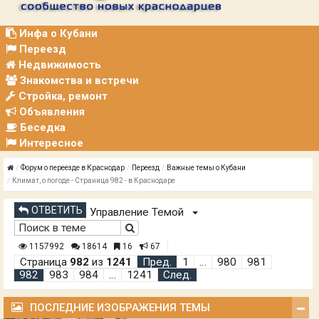
Р
А
Ц
Инфа о Кубани
И
Переезд
Я
Недвижимость
Знакомства и встречи
Стройка, ремонт
Объявления
Беседка
Интересное
Форум о переезде в Краснодар
Переезд
Важные темы о Кубани
Климат, о погоде - Страница 982 - в Краснодаре
ОТВЕТИТЬ
Управление Темой
1157992
18614
16
67
Страница
982
из
1241
Пред.
1
…
980
981
982
983
984
…
1241
След.
ПОСЛЕДНИЕ ИЗОБРАЖЕНИЯ ТЕМЫ