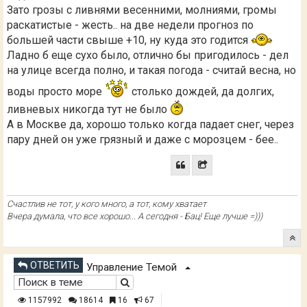
Зато грозы с ливнями весенними, молниями, громы
раскатистые - жесть.. на две недели прогноз по
большей части свыше +10, ну куда это годится
Ладно б еще сухо было, отлично бы пригодилось - дел
на улице всегда полно, и такая погода - считай весна, но
воды просто море
столько дождей, да долгих,
ливневых никогда тут не было
А в Москве да, хорошо только когда падает снег, через
пару дней он уже грязный и даже с морозцем - бее..
Счастлив не тот, у кого много, а тот, кому хватает
Вчера думала, что все хорошо... А сегодня - Бац! Еще лучше =)))
ОТВЕТИТЬ
Управление Темой
1157992
18614
16
67