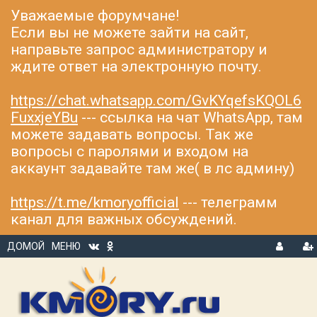
Уважаемые форумчане!
Если вы не можете зайти на сайт,
направьте запрос администратору и
ждите ответ на электронную почту.
https://chat.whatsapp.com/GvKYqefsKQOL6
FuxxjeYBu
--- ссылка на чат WhatsApp, там
можете задавать вопросы. Так же
вопросы с паролями и входом на
аккаунт задавайте там же( в лс админу)
https://t.me/kmoryofficial
--- телеграмм
канал для важных обсуждений.
ДОМОЙ
МЕНЮ
В
Р
Х
ЕГ
О
И
Д
С
Т