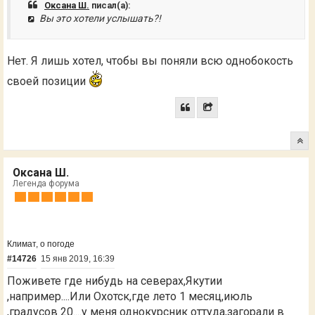
Оксана Ш.
писал(а):
Вы это хотели услышать?!
Нет. Я лишь хотел, чтобы вы поняли всю однобокость
своей позиции
Оксана Ш.
Легенда форума
Климат, о погоде
#14726
15 янв 2019, 16:39
Поживете где нибудь на северах,Якутии
,например....Или Охотск,где лето 1 месяц,июль
,градусов 20....у меня однокурсник оттуда,загорали в