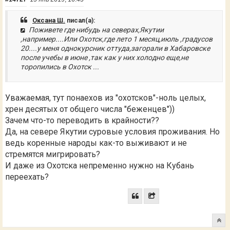
Оксана Ш.
писал(а):
Поживете где нибудь на северах,Якутии
,например....Или Охотск,где лето 1 месяц,июль ,градусов
20....у меня однокурсник оттуда,загорали в Хабаровске
после учебы в июне ,так как у них холодно еще,не
торопились в Охотск ...
Уважаемая, тут понаехов из "охотсков"-ноль целых,
хрен десятых от общего числа "беженцев"))
Зачем что-то переводить в крайности??
Да, на севере Якутии суровые условия проживания. Но
ведь коренные народы как-то выживают и не
стремятся мигрировать?
И даже из Охотска непременно нужно на Кубань
переехать?