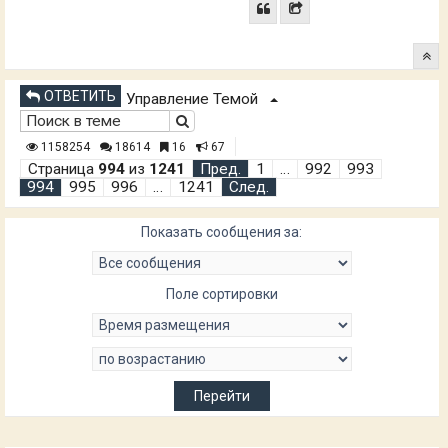
ОТВЕТИТЬ
Управление Темой
1158254
18614
16
67
Страница
994
из
1241
Пред.
1
…
992
993
994
995
996
…
1241
След.
Показать сообщения за:
Поле сортировки