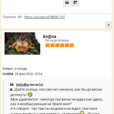
Психолог. ВК -
https://vk.com/id189261797
An@na
Легенда форума
Климат, о погоде
#14908
26 фев 2019, 15:54
Solodka
писал(а):
Дайте солнца, сил уже нет никаких, как бы до весны
дотянуть!
Муж удивляется - никогда так весну не ждал как здесь,
как я вообще раньше на Урале жил?
А я говорю - так там ты ее даже и не ждал, там пока
ждешь вообще с ума сойдешь от стресса
. Просто