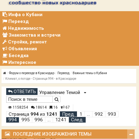
Р
А
Ц
Инфа о Кубани
И
Переезд
Я
Недвижимость
Знакомства и встречи
Стройка, ремонт
Объявления
Беседка
Интересное
Форум о переезде в Краснодар
Переезд
Важные темы о Кубани
Климат, о погоде - Страница 994 - в Краснодаре
ОТВЕТИТЬ
Управление Темой
1158254
18614
16
67
Страница
994
из
1241
Пред.
1
…
992
993
994
995
996
…
1241
След.
ПОСЛЕДНИЕ ИЗОБРАЖЕНИЯ ТЕМЫ