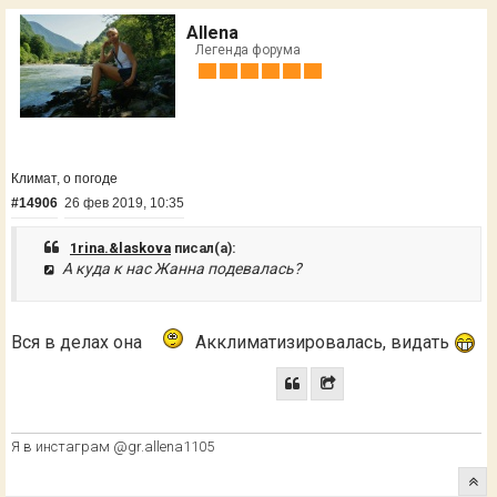
Allena
Легенда форума
Климат, о погоде
#14906
26 фев 2019, 10:35
1rina.&laskova
писал(а):
А куда к нас Жанна подевалась?
Вся в делах она
Акклиматизировалась, видать
Я в инстаграм @gr.allena1105