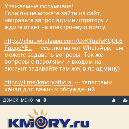
Уважаемые форумчане!
Если вы не можете зайти на сайт,
направьте запрос администратору и
ждите ответ на электронную почту.
https://chat.whatsapp.com/GvKYqefsKQOL6
FuxxjeYBu
--- ссылка на чат WhatsApp, там
можете задавать вопросы. Так же
вопросы с паролями и входом на
аккаунт задавайте там же( в лс админу)
https://t.me/kmoryofficial
--- телеграмм
канал для важных обсуждений.
ДОМОЙ
МЕНЮ
В
Р
Х
ЕГ
О
И
Д
С
Т