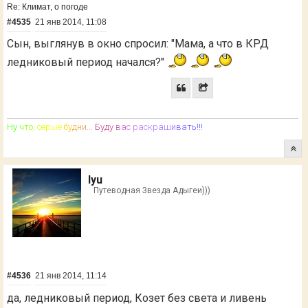
Re: Климат, о погоде
#4535
21 янв 2014, 11:08
Сын, выглянув в окно спросил: "Мама, а что в КРД
ледниковый период начался?"
Н
у
ч
т
о
,
с
е
р
ы
е
б
у
д
н
и
.
.
.
Б
у
д
у
в
а
с
р
а
с
к
р
а
ш
и
в
а
т
ь
!
!
!
lyu
Путеводная Звезда Адыгеи)))
#4536
21 янв 2014, 11:14
да, ледниковый период, Козет без света и ливень