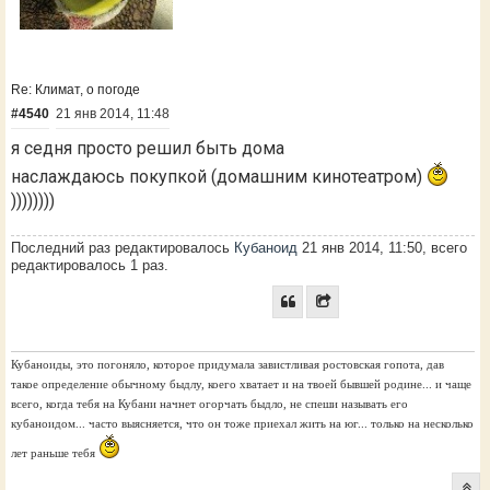
Re: Климат, о погоде
#4540
21 янв 2014, 11:48
я седня просто решил быть дома
наслаждаюсь покупкой (домашним кинотеатром)
))))))))
Последний раз редактировалось
Кубаноид
21 янв 2014, 11:50, всего
редактировалось 1 раз.
Кубаноиды, это погоняло, которое придумала завистливая ростовская гопота, дав
такое определение обычному быдлу, коего хватает и на твоей бывшей родине... и чаще
всего, когда тебя на Кубани начнет огорчать быдло, не спеши называть его
кубаноидом... часто выясняется, что он тоже приехал жить на юг... только на несколько
лет раньше тебя