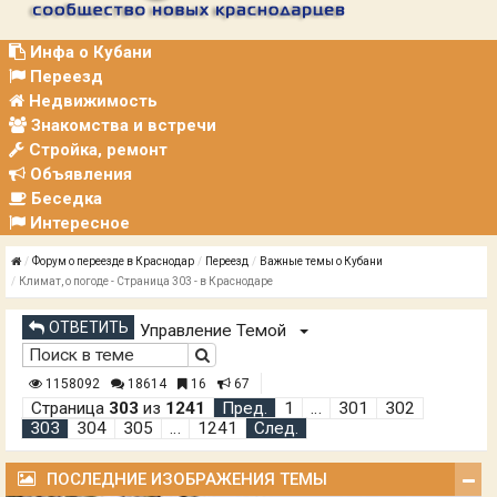
Р
А
Ц
Инфа о Кубани
И
Переезд
Я
Недвижимость
Знакомства и встречи
Стройка, ремонт
Объявления
Беседка
Интересное
Форум о переезде в Краснодар
Переезд
Важные темы о Кубани
Климат, о погоде - Страница 303 - в Краснодаре
ОТВЕТИТЬ
Управление Темой
1158092
18614
16
67
Страница
303
из
1241
Пред.
1
…
301
302
303
304
305
…
1241
След.
ПОСЛЕДНИЕ ИЗОБРАЖЕНИЯ ТЕМЫ