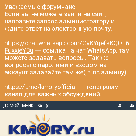
Уважаемые форумчане!
Если вы не можете зайти на сайт,
направьте запрос администратору и
ждите ответ на электронную почту.
https://chat.whatsapp.com/GvKYqefsKQOL6
FuxxjeYBu
--- ссылка на чат WhatsApp, там
можете задавать вопросы. Так же
вопросы с паролями и входом на
аккаунт задавайте там же( в лс админу)
https://t.me/kmoryofficial
--- телеграмм
канал для важных обсуждений.
ДОМОЙ
МЕНЮ
В
Р
Х
ЕГ
О
И
Д
С
Т