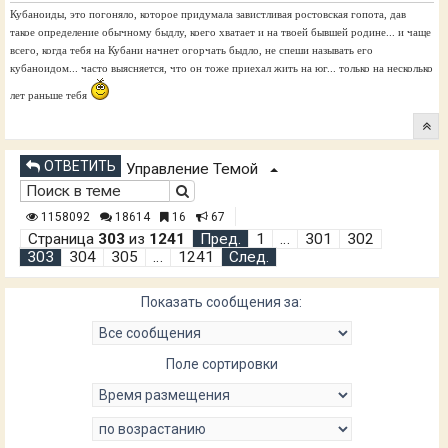
Кубаноиды, это погоняло, которое придумала завистливая ростовская гопота, дав
такое определение обычному быдлу, коего хватает и на твоей бывшей родине... и чаще
всего, когда тебя на Кубани начнет огорчать быдло, не спеши называть его
кубаноидом... часто выясняется, что он тоже приехал жить на юг... только на несколько
лет раньше тебя
ОТВЕТИТЬ
Управление Темой
1158092
18614
16
67
Страница
303
из
1241
Пред.
1
…
301
302
303
304
305
…
1241
След.
Показать сообщения за:
Поле сортировки