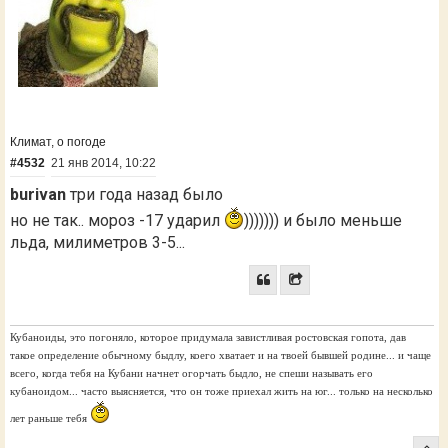
Климат, о погоде
#4532
21 янв 2014, 10:22
burivan
три года назад было
но не так.. мороз -17 ударил
))))))) и было меньше
льда, милиметров 3-5...
Кубаноиды, это погоняло, которое придумала завистливая ростовская гопота, дав
такое определение обычному быдлу, коего хватает и на твоей бывшей родине... и чаще
всего, когда тебя на Кубани начнет огорчать быдло, не спеши называть его
кубаноидом... часто выясняется, что он тоже приехал жить на юг... только на несколько
лет раньше тебя