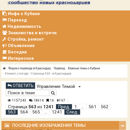
Р
А
Ц
Инфа о Кубани
И
Переезд
Я
Недвижимость
Знакомства и встречи
Стройка, ремонт
Объявления
Беседка
Интересное
Форум о переезде в Краснодар
Переезд
Важные темы о Кубани
Климат, о погоде - Страница 563 - в Краснодаре
ОТВЕТИТЬ
Управление Темой
1157243
18614
16
67
Страница
563
из
1241
Пред.
1
…
561
562
563
564
565
…
1241
След.
ПОСЛЕДНИЕ ИЗОБРАЖЕНИЯ ТЕМЫ