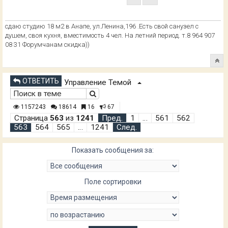
сдаю студию 18 м2 в Анапе, ул.Ленина,196 .Есть свой санузел с
душем, своя кухня, вместимость 4 чел. На летний период. т.8 964 907
08 31 Форумчанам скидка))
ОТВЕТИТЬ
Управление Темой
1157243
18614
16
67
Страница
563
из
1241
Пред.
1
…
561
562
563
564
565
…
1241
След.
Показать сообщения за:
Поле сортировки