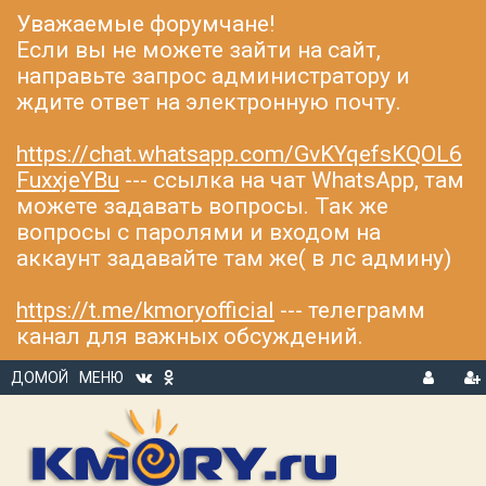
Уважаемые форумчане!
Если вы не можете зайти на сайт,
направьте запрос администратору и
ждите ответ на электронную почту.
https://chat.whatsapp.com/GvKYqefsKQOL6
FuxxjeYBu
--- ссылка на чат WhatsApp, там
можете задавать вопросы. Так же
вопросы с паролями и входом на
аккаунт задавайте там же( в лс админу)
https://t.me/kmoryofficial
--- телеграмм
канал для важных обсуждений.
ДОМОЙ
МЕНЮ
В
Р
Х
ЕГ
О
И
Д
С
Т