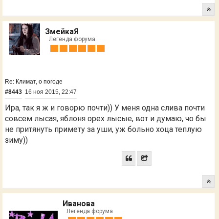
ЗмейкаЯ
Легенда форума
Re: Климат, о погоде
#8443
16 ноя 2015, 22:47
Ира, так я ж и говорю почти)) У меня одна слива почти
совсем лысая, яблоня орех лысые, вот и думаю, чо бы
не притянуть примету за уши, уж больно хоца теплую
зиму))
Иванова
Легенда форума