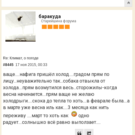
баракуда
Старейшина форума
Re: Климат, о погоде
#8445
17 ноя 2015, 00:33
ваще.....нафига пришёл холод.....градом прям по
лицу...неуважительно так...собака отвыкла от
холода....прям возмутился весь...сторожилы-когда
весна начинается....прям ваще не желаю
холодрыги.....скока до тепла то хоть....в феврале была....а
в марте уже весна иль как.....3 месяца как нить
переживу .....март то хоть как
одно
радует....солнышко всё равно выползает.....