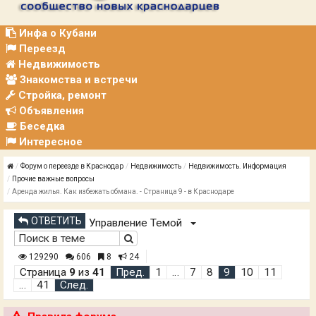
Р
А
Ц
Инфа о Кубани
И
Переезд
Я
Недвижимость
Знакомства и встречи
Стройка, ремонт
Объявления
Беседка
Интересное
Форум о переезде в Краснодар
Недвижимость
Недвижимость. Информация
Прочие важные вопросы
Аренда жилья. Как избежать обмана. - Страница 9 - в Краснодаре
ОТВЕТИТЬ
Управление Темой
129290
606
8
24
Страница
9
из
41
Пред.
1
…
7
8
9
10
11
…
41
След.