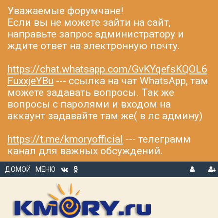
Уважаемые форумчане!
Если вы не можете зайти на сайт,
направьте запрос администратору и
ждите ответ на электронную почту.
https://chat.whatsapp.com/GvKYqefsKQOL6
FuxxjeYBu
--- ссылка на чат WhatsApp, там
можете задавать вопросы. Так же
вопросы с паролями и входом на
аккаунт задавайте там же( в лс админу)
https://t.me/kmoryofficial
--- телеграмм
канал для важных обсуждений.
ДОМОЙ
МЕНЮ
В
Р
Х
ЕГ
О
И
Д
С
Т