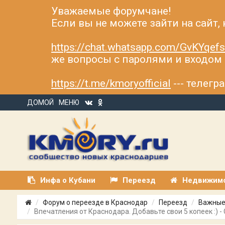
Уважаемые форумчане!
Если вы не можете зайти на сайт,
https://chat.whatsapp.com/GvKYqe
же вопросы с паролями и входом н
https://t.me/kmoryofficial
--- телег
ДОМОЙ
МЕНЮ
Инфа о Кубани
Переезд
Недвижим
Форум о переезде в Краснодар
Переезд
Важные
Впечатления от Краснодара. Добавьте свои 5 копеек :) -