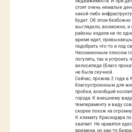
недвижимости. И при дет
стоят очень немалые ден
какой-либо инфраструкту
будет. Об этом безбожно в
выглядело, возможно, и 
районы ездила не по одно
время идет, привыкаешь 
подобрать что-то и под 
Несомненным плюсом гор
погулять, так и устроить
велосипеде (благо прока
не была скучной.
Сейчас, прожив 2 года в 
благоустроенным для жи
пробки, всеобщий коллап
города. К внешнему виду
темпераменту и виду сов
скорее похож на огромну
К климату Краснодара п
хватает. Не нравятся зде
времени, но как-то безра