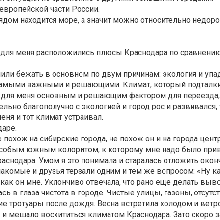
 европейской части России.
рядом находится море, а значит можно относительно недоро
для меня расположились плюсы Краснодара по сравнению 
ли бежать в основном по двум причинам: экология и упад
самыми важными и решающими. Климат, который подталкив
л для меня основным и решающим фактором для переезда, 
ельно благополучно с экологией и город рос и развивался,
меня и тот климат устраивал.
даре.
 похож на сибирские города, не похож он и на города цент
 особым южным колоритом, к которому мне надо было при
раснодара. Умом я это понимала и старалась отложить око
накомые и друзья терзали одним и тем же вопросом: «Ну ка
 как он мне. Уклончиво отвечала, что рано еще делать вы
сь в глаза чистота в городе. Чистые улицы, газоны, отсутс
ие тротуары после дождя. Весна встретила холодом и ветро
и мешало восхититься климатом Краснодара. Зато скоро з