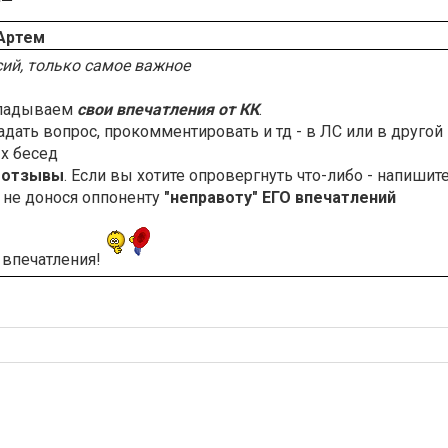
Артем
сий, только самое важное
кладываем
свои впечатления от КК
.
адать вопрос, прокомментировать и тд - в ЛС или в другой
х бесед
 отзывы
. Если вы хотите опровергнуть что-либо - напишит
а не донося оппоненту
"неправоту" ЕГО впечатлений
 впечатления!