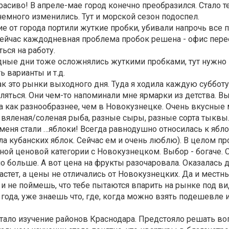
расиво! В апреле-мае город конечно преобразился. Стало т
немного изменились. Тут и морской сезон подоспел.
е от города портили жуткие пробки, убивали напрочь все 
Сейчас каждодневная проблема пробок решена - офис перее
ься на работу.
дные дни тоже осложнялись жуткими пробками, тут нужно
ь варианты и т.д.
к это рынки выходного дня. Туда я ходила каждую субботу,
уляться. Они чем-то напоминали мне ярмарки из детства. В
а как разнообразнее, чем в Новокузнецке. Очень вкусные
и вяленая/соленая рыба, разные сыры, разные сорта тыквы
еня стали …яблоки! Всегда равнодушно относилась к ябло
е ела кубанских яблок. Сейчас ем и очень люблю). В целом п
ной ценовой категории с Новокузнецком. Выбор - богаче. 
 больше. А вот цена на фрукты разочаровала. Оказалась 
растет, а цены не отличались от Новокузнецких. Да и мест
у и не поймешь, что тебе пытаются впарить на рынке под 
2 года, уже знаешь что, где, когда можно взять подешевле 
ало изучение районов Краснодара. Предстояло решать во