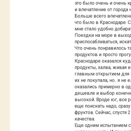
это было очень и очень к
и впечатление от города 
Больше всего впечатлени
что было в Краснодаре. 
мне стало удобно добират
Поездки на море в выхо
приспосабливаться, искат
Что очень понравилось та
продуктов и просто прог
Краснодаре оказался куд
продукты, халва, живая 
главным открытием для м
их не покупала, но.. я н
оказались примерно в од
дешевле и выбор конечно
высокой. Вроде юг, все 
еще поискать надо, сраз
фруктов. Сейчас, спустя 
качества.
Еще одним испытанием ст