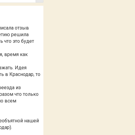
 писала отзыв
хлетию решила
ь что это будет
я, время как
зжать. Идея
ь в Краснодар, то
реезда из
разом что только
по всем
необъятной нашей
дар).