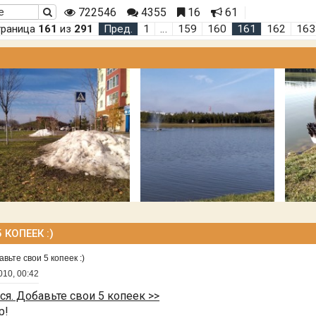
722546
4355
16
61
траница
161
из
291
Пред.
1
…
159
160
161
162
163
КОПЕЕК :)
ьте свои 5 копеек :)
010, 00:42
. Добавьте свои 5 копеек >>
р!