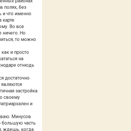
оенных районах
в полях, без
ь и что именно
а карте
му. Во все
 ничего. Но
иться, то можно
как и просто
кататься на
аснодаре отнюдь
ся достаточно
 являются
тичная застройка
по своему
патриархален и
ываю. Минусов
ло большую часть
м, ждешь, когда