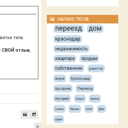
ОБЛАКО ТЕГОВ
переезд
дом
 ветке типа
краснодар
недвижимость
е
СВОЙ отзыв
,
квартира
продам
собственник
участок
море
Краснодар
продажа
Переезд
продаю
отдых
земля
сниму
бизнес
сочи
Дом
сдам