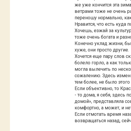
же уже кончится эта зим
ветрами тоже не очень ра
переношу нормально, как
Нравится, что есть куда 
Хочешь, езжай за культур
тоже очень богата и разн
Конечно уклад жизни, быт
хуже, они просто другие.
Хочется еще пару слов с
болело горло, а как толь
могла вылечить по неско
сожалению. Здесь изменил
тем более, не было этог
Если объективно, то Кра
- то дома, я себя, здесь
домой», представляла со
комфортно, а может, и нет
Если отмотать время наза
возвращаться назад, сейч