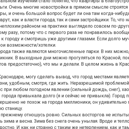
альном изучении стало понятно, что квартиры в благоустр
ьги. Очень многие новостройки в прямом смысле строятся 
ры, и очень большой вопрос будет ли она там когда-нибуд
рут, как и власти города, так и сами застройщики. То, что н
неплохим районом на практике выглядело совсем по-друго
му разу, потому что с первого раза не понравилось вообще
к городу и смотришь уже другими глазами. Если долго муч
свои возможности/хотелки.
ода также являются многочисленные парки. В них можно, 
 пикник. В выходные дни можно прогуляться по Красной, по
тов предостаточно), что мы и делали. В целом жизнь в Кр
Краснодаре, могу сделать вывод, что город местами являет
зни, удобным, смотря, где жить. Неразрешимой проблемой
с при любом погодном явлении (сильный дождь, снег), хао
 города привыкала долго (я и сейчас не привыкла). Город 
ершенно не похож на города миллионики, он удивительно 
ю станицу.
о прежнему отношусь ровно. Сильных восторгов не испыт
сь зима и весна. Зима без снега очень унылая. Вроде и теп
достно. И как ни странно с таким же нетерпением, как и та