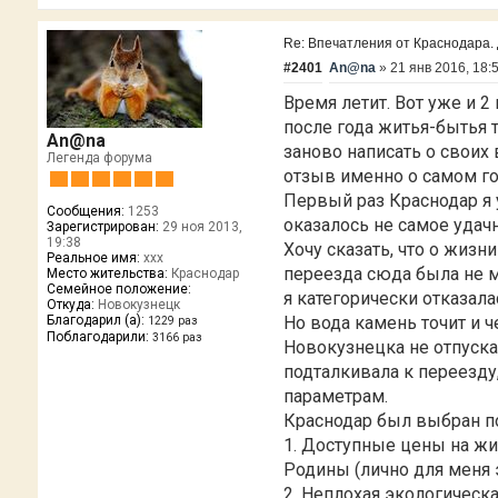
Re: Впечатления от Краснодара. Д
#2401
An@na
»
21 янв 2016, 18:
Время летит. Вот уже и 2
после года житья-бытья т
An@na
заново написать о своих 
Легенда форума
отзыв именно о самом го
Первый раз Краснодар я 
Сообщения:
1253
оказалось не самое удач
Зарегистрирован:
29 ноя 2013,
19:38
Хочу сказать, что о жизн
Реальное имя:
xxx
переезда сюда была не м
Место жительства:
Краснодар
Семейное положение:
я категорически отказала
Откуда:
Новокузнецк
Но вода камень точит и 
Благодарил (а):
1229 раз
Поблагодарили:
3166 раз
Новокузнецка не отпуска
подталкивала к переезду
параметрам.
Краснодар был выбран п
1. Доступные цены на ж
Родины (лично для меня 
2. Неплохая экологическ