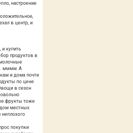
епло, настроение
положительное,
хал в центр, и
 и купить
ыбор продуктов в
 молочные
.. мммм. А
кам и дома почти
родукты по цене
Овощи в сезон
довольно
ные фрукты тоже
видом местных
и неплохого
прос покупки