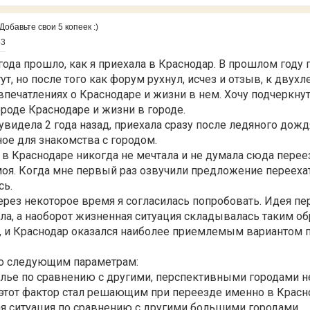
обавьте свои 5 копеек :)
53
 года прошло, как я приехала в Краснодар. В прошлом году
ут, но после того как форум рухнул, исчез и отзыв, к дву
впечатлениях о Краснодаре и жизни в нем. Хочу подчеркнут
роде Краснодаре и жизни в городе.
увидела 2 года назад, приехала сразу после ледяного дожд
ное для знакомства с городом.
и в Краснодаре никогда не мечтала и не думала сюда перее
оя. Когда мне первый раз озвучили предложение переехат
сь.
через некоторое время я согласилась попробовать. Идея пе
ла, а наоборот жизненная ситуация складывалась таким об
, и Краснодар оказался наиболее приемлемым вариантом 
о следующим параметрам:
илье по сравнению с другими, перспективными городами 
этот фактор стал решающим при переезде именно в Красно
ая ситуация по сравнению с другими большими городами.