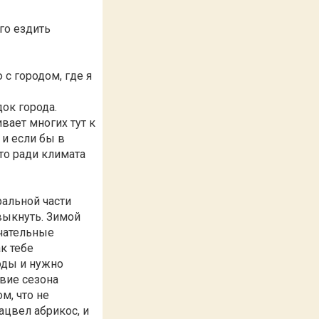
го ездить
с городом, где я
ок города.
ает многих тут к
и если бы в
 то ради климата
ральной части
выкнуть. Зимой
нчательные
к тебе
воды и нужно
твие сезона
м, что не
ацвел абрикос, и