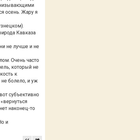
пронизывающими
ся осень. Жару я
узнецком).
Природа Кавказа
ни не лучше и не
лом. Очень часто
шель, который не
кость к
 не болело, и уж
 вот субъективно
х «вернуться
нет наконец-то
Но и