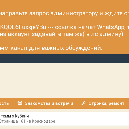
 направьте запрос администратору и ждите о
fsKQOL6FuxxjeYBu
--- ссылка на чат WhatsApp,
а аккаунт задавайте там же( в лс админу)
рамм канал для важных обсуждений.
ость
Знакомства и встречи
Стройка, ремонт
 темы о Кубани
 Страница 161 - в Краснодаре