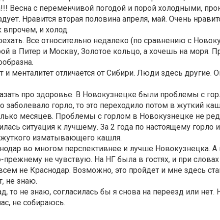
а!!! Весна с переменчивой погодой и порой холодными, 
дует. Нравится вторая половина апреля, май. Очень нравит
 впрочем, и холод.
поехать. Все относительно недалеко (по сравнению с Новок
ой в Питер и Москву, Золотое кольцо, а хочешь на моря. 
ообразна.
 и менталитет отличается от Сибири. Люди здесь другие. О
казать про здоровье. В Новокузнецке были проблемы с гор
ко заболевало горло, то это переходило потом в жуткий ка
лько месяцев. Проблемы с горлом в Новокузнецке не ред
ась ситуация к лучшему. За 2 года по настоящему горло и
о жуткого изматывающего кашля.
снодар во многом перспективнее и лучше Новокузнецка. А
 по-прежнему не чувствую. На НГ была в гостях, и при слова
всем не Краснодар. Возможно, это пройдет и мне здесь ста
, не знаю.
д, то не знаю, согласилась бы я снова на переезд или нет. 
ас, не собираюсь.